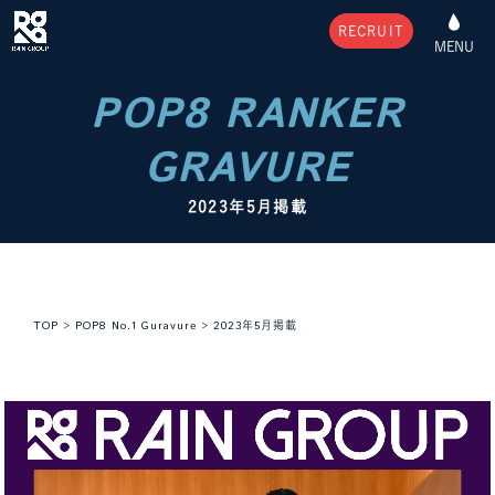
RECRUIT
MENU
POP8 RANKER
GRAVURE
2023年5月掲載
TOP
>
POP8 No.1 Guravure
>
2023年5月掲載