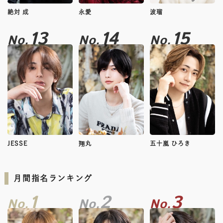
絶対 成
永愛
波瑠
13
14
15
No.
No.
No.
JESSE
翔丸
五十嵐 ひろき
月間指名ランキング
1
2
3
No.
No.
No.