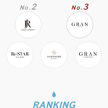
2
3
No.
No.
RANKING