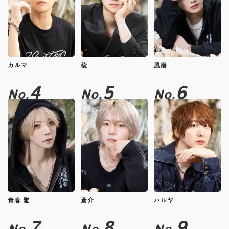
カルマ
稜
風磨
4
5
6
No.
No.
No.
青春 雅
蒼介
ハルヤ
7
8
9