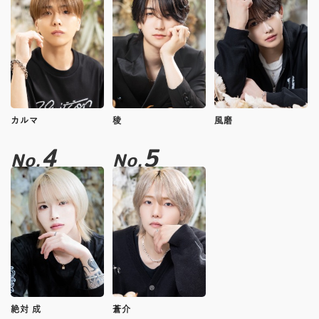
カルマ
稜
風磨
4
5
No.
No.
絶対 成
蒼介