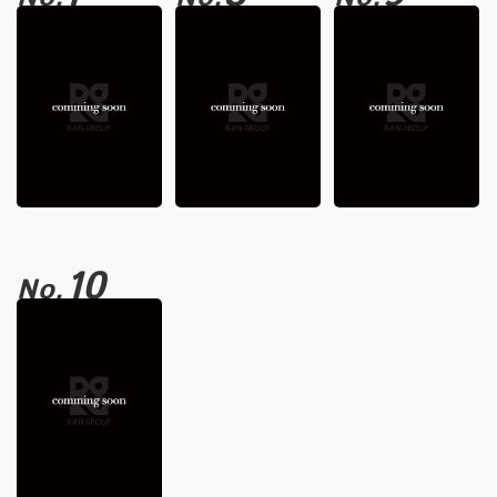
10
No.