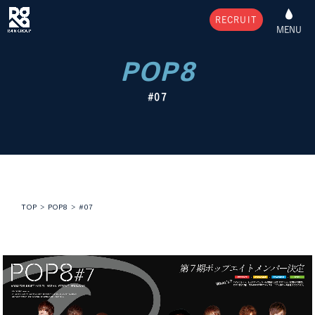
RECRUIT
MENU
POP8
#07
TOP
>
POP8
>
#07