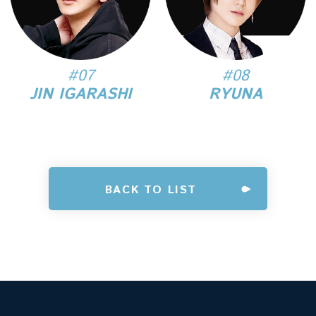
#07
#08
JIN IGARASHI
RYUNA
BACK TO LIST