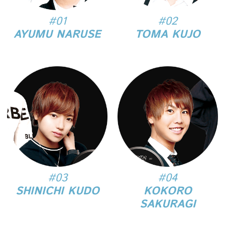
#01
#02
AYUMU NARUSE
TOMA KUJO
#03
#04
SHINICHI KUDO
KOKORO
SAKURAGI