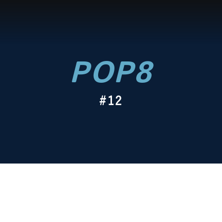
POP8
#12