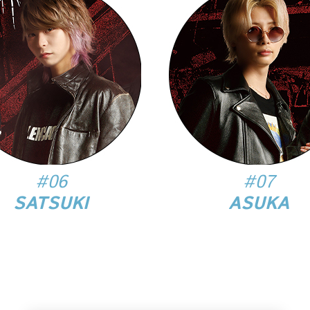
#06
#07
SATSUKI
ASUKA