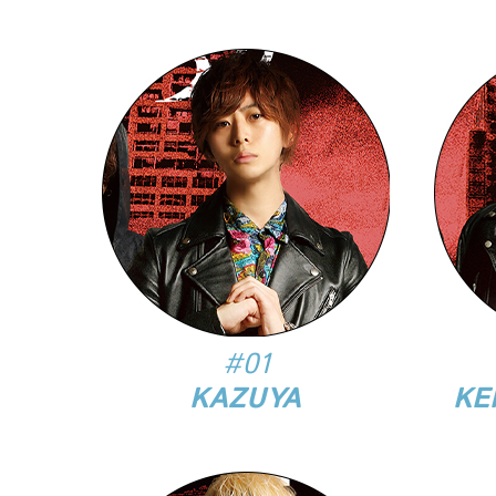
#01
KAZUYA
KE