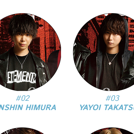
#02
#03
NSHIN HIMURA
YAYOI TAKATS