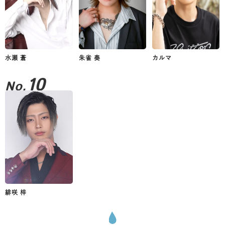
水瀬 蒼
朱雀 奏
カルマ
10
No.
緋咲 梓