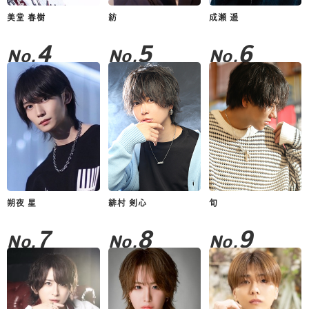
美堂 春樹
紡
成瀬 遥
4
5
6
No.
No.
No.
朔夜 星
緋村 剣心
旬
7
8
9
No.
No.
No.