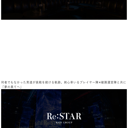
何者でもなかった男達が挑戦を続ける軌跡。剣心率いるプレイヤー陣✕敏腕運営陣と共に
「夢の果てへ」