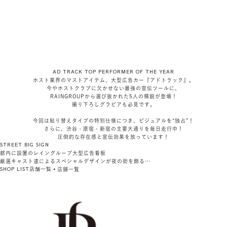
AD TRACK TOP PERFORMER OF THE YEAR
ホスト業界のマストアイテム、大型広告カー『アドトラック』。
今やホストクラブに欠かせない最強の宣伝ツールに、
RAINGROUPから選び抜かれた5人の精鋭が登場！
撮り下ろしグラビアも必見です。
今回は貼り替えタイプの特別仕様につき、ビジュアルを“独占”！
さらに、渋谷・原宿・新宿の主要大通りを毎日走行中！
圧倒的な存在感と宣伝効果を放っています！
STREET BIG SIGN
都内に設置のレイングループ大型広告看板
厳選キャスト達によるスペシャルデザインが夜の街を飾る…
SHOP LIST
店舗一覧
店舗一覧