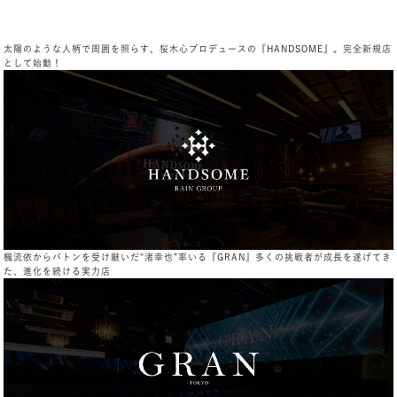
太陽のような人柄で周囲を照らす、桜木心プロデュースの『HANDSOME』。完全新規店
として始動！
楓流依からバトンを受け継いだ"渚幸也”率いる『GRAN』多くの挑戦者が成長を遂げてき
た、進化を続ける実力店