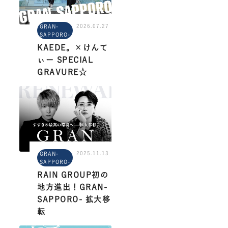
2026.07.27
GRAN-
SAPPORO-
KAEDE。×けんて
ぃー SPECIAL
GRAVURE☆
2025.11.13
GRAN-
SAPPORO-
RAIN GROUP初の
地方進出！GRAN-
SAPPORO- 拡大移
転