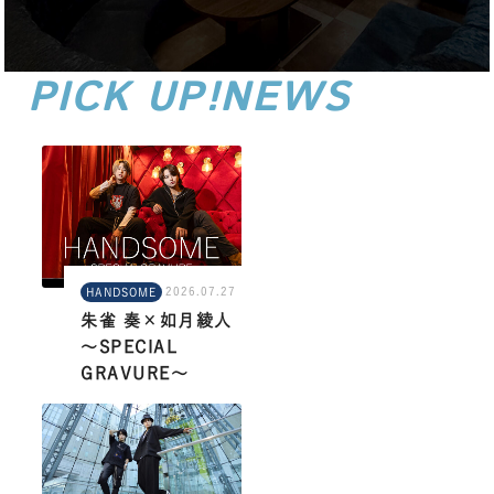
PICK UP!NEWS
あめぐる注目記事！
2026.07.27
HANDSOME
朱雀 奏×如月綾人
～SPECIAL
GRAVURE～