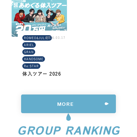
2026.03.17
ROMEO&JULIET
ARIEL
GRAN
HANDSOME
Re:STAR
体入ツアー 2026
MORE
GROUP RANKING