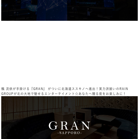
楓 流依が手掛ける『GRAN』 がついに北海道ススキノへ進出！実力派揃いのRAIN
GROUPが北の大地で魅せるエンターテイメント☆あなたへ贈る夜をお楽しみに！