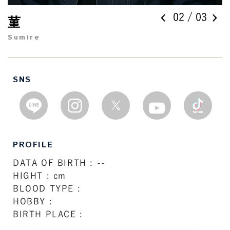
0
2
/ 0
3
菫
Sumire
SNS
PROFILE
DATA OF BIRTH : --
HIGHT : cm
BLOOD TYPE :
HOBBY :
BIRTH PLACE :