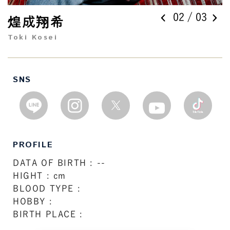
0
2
/ 0
3
煌成翔希
Toki Kosei
SNS
PROFILE
DATA OF BIRTH : --
HIGHT : cm
BLOOD TYPE :
HOBBY :
BIRTH PLACE :