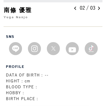
0
2
/ 0
3
南條 優雅
Yuga Nanjo
SNS
PROFILE
DATA OF BIRTH : --
HIGHT : cm
BLOOD TYPE :
HOBBY :
BIRTH PLACE :