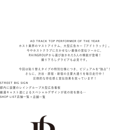
AD TRACK TOP PERFORMER OF THE YEAR
ホスト業界のマストアイテム、大型広告カー『アドトラック』。
今やホストクラブに欠かせない最強の宣伝ツールに、
RAINGROUPから選び抜かれた5人の精鋭が登場！
撮り下ろしグラビアも必見です。
今回は貼り替えタイプの特別仕様につき、ビジュアルを“独占”！
さらに、渋谷・原宿・新宿の主要大通りを毎日走行中！
圧倒的な存在感と宣伝効果を放っています！
STREET BIG SIGN
都内に設置のレイングループ大型広告看板
厳選キャスト達によるスペシャルデザインが夜の街を飾る…
SHOP LIST
店舗一覧
店舗一覧