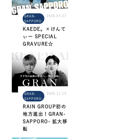
2026.07.27
GRAN-
SAPPORO-
KAEDE。×けんて
ぃー SPECIAL
GRAVURE☆
2025.11.13
GRAN-
SAPPORO-
RAIN GROUP初の
地方進出！GRAN-
SAPPORO- 拡大移
転