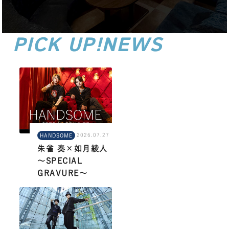
PICK UP!NEWS
あめぐる注目記事！
2026.07.27
HANDSOME
朱雀 奏×如月綾人
～SPECIAL
GRAVURE～