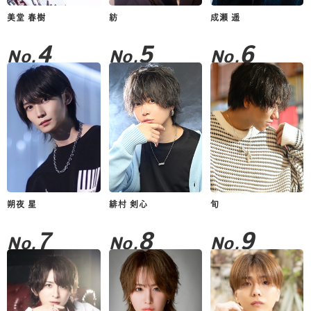
美堂 春樹
紡
成瀬 遥
4
5
6
No.
No.
No.
朔夜 星
緋村 剣心
旬
7
8
9
No.
No.
No.