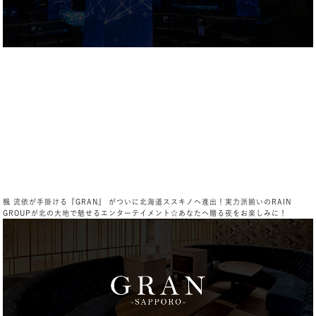
楓 流依が手掛ける『GRAN』 がついに北海道ススキノへ進出！実力派揃いのRAIN
GROUPが北の大地で魅せるエンターテイメント☆あなたへ贈る夜をお楽しみに！