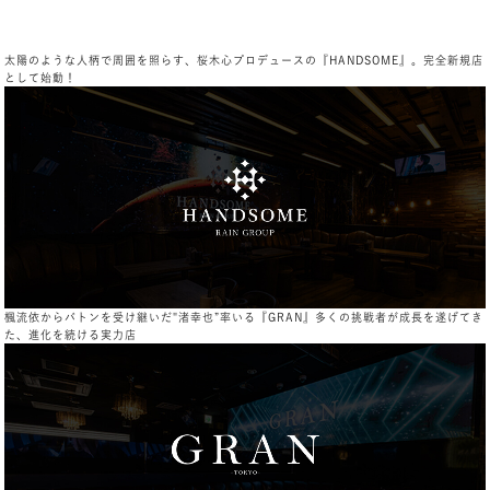
太陽のような人柄で周囲を照らす、桜木心プロデュースの『HANDSOME』。完全新規店
として始動！
楓流依からバトンを受け継いだ"渚幸也”率いる『GRAN』多くの挑戦者が成長を遂げてき
た、進化を続ける実力店