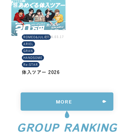
2026.03.17
ROMEO&JULIET
ARIEL
GRAN
HANDSOME
Re:STAR
体入ツアー 2026
MORE
GROUP RANKING