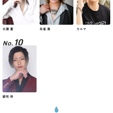
水瀬 蒼
朱雀 奏
カルマ
10
No.
緋咲 梓