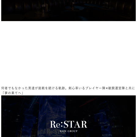
何者でもなかった男達が挑戦を続ける軌跡。剣心率いるプレイヤー陣✕敏腕運営陣と共に
「夢の果てへ」