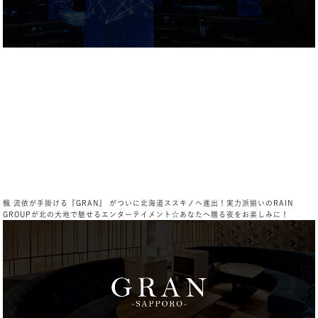
楓 流依が手掛ける『GRAN』 がついに北海道ススキノへ進出！実力派揃いのRAIN
GROUPが北の大地で魅せるエンターテイメント☆あなたへ贈る夜をお楽しみに！