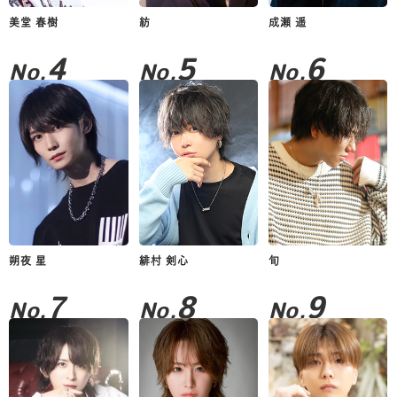
美堂 春樹
紡
成瀬 遥
4
5
6
No.
No.
No.
朔夜 星
緋村 剣心
旬
7
8
9
No.
No.
No.