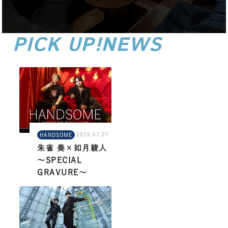
PICK UP!NEWS
あめぐる注目記事！
2026.07.27
HANDSOME
朱雀 奏×如月綾人
～SPECIAL
GRAVURE～