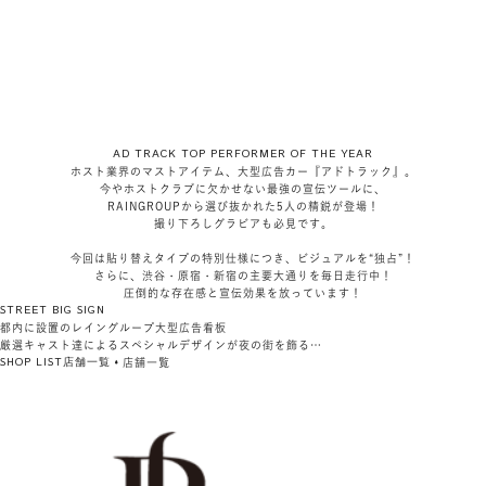
AD TRACK TOP PERFORMER OF THE YEAR
ホスト業界のマストアイテム、大型広告カー『アドトラック』。
今やホストクラブに欠かせない最強の宣伝ツールに、
RAINGROUPから選び抜かれた5人の精鋭が登場！
撮り下ろしグラビアも必見です。
今回は貼り替えタイプの特別仕様につき、ビジュアルを“独占”！
さらに、渋谷・原宿・新宿の主要大通りを毎日走行中！
圧倒的な存在感と宣伝効果を放っています！
STREET BIG SIGN
都内に設置のレイングループ大型広告看板
厳選キャスト達によるスペシャルデザインが夜の街を飾る…
SHOP LIST
店舗一覧
店舗一覧