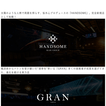
太陽のような人柄で周囲を照らす、桜木心プロデュースの『HANDSOME』。完全新規店
として始動！
楓流依からバトンを受け継いだ"渚幸也”率いる『GRAN』多くの挑戦者が成長を遂げてき
た、進化を続ける実力店