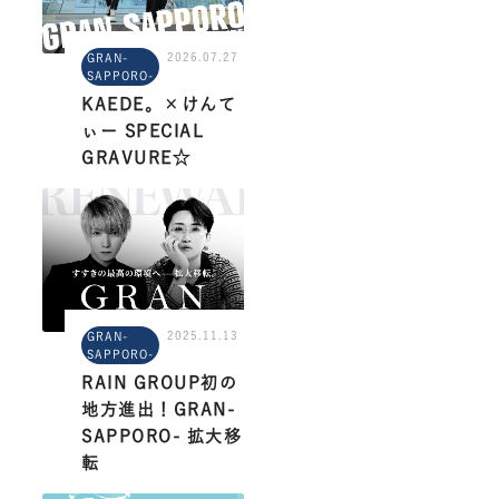
2026.07.27
GRAN-
SAPPORO-
KAEDE。×けんて
ぃー SPECIAL
GRAVURE☆
2025.11.13
GRAN-
SAPPORO-
RAIN GROUP初の
地方進出！GRAN-
SAPPORO- 拡大移
転