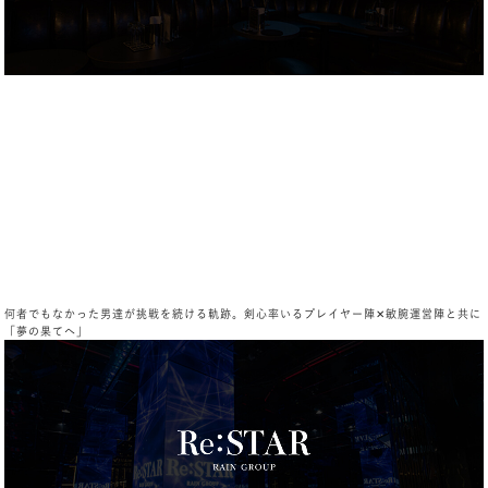
何者でもなかった男達が挑戦を続ける軌跡。剣心率いるプレイヤー陣✕敏腕運営陣と共に
「夢の果てへ」