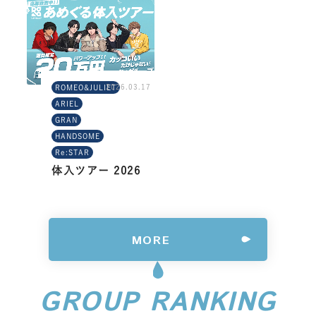
2026.03.17
ROMEO&JULIET
ARIEL
GRAN
HANDSOME
Re:STAR
体入ツアー 2026
MORE
GROUP RANKING