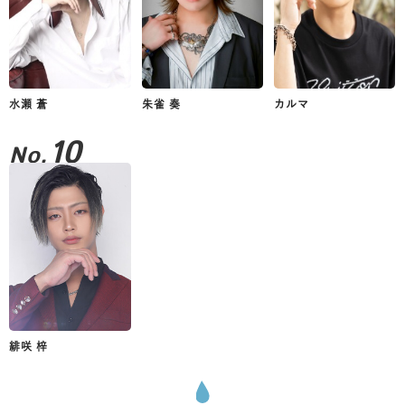
水瀬 蒼
朱雀 奏
カルマ
10
No.
緋咲 梓